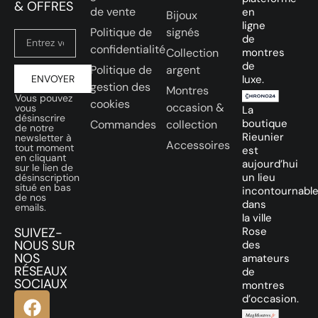
& OFFRES
de vente
en
Bijoux
ligne
Politique de
signés
de
confidentialité
Collection
montres
de
Politique de
argent
ENVOYER
luxe.
gestion des
Montres
Vous pouvez
cookies
occasion &
vous
La
désinscrire
boutique
Commandes
collection
de notre
Rieunier
newsletter à
Accessoires
tout moment
est
en cliquant
aujourd’hui
sur le lien de
un lieu
désinscription
situé en bas
incontournabl
de nos
dans
emails.
la ville
SUIVEZ-
Rose
NOUS SUR
des
NOS
amateurs
RÉSEAUX
de
SOCIAUX
montres
d’occasion.