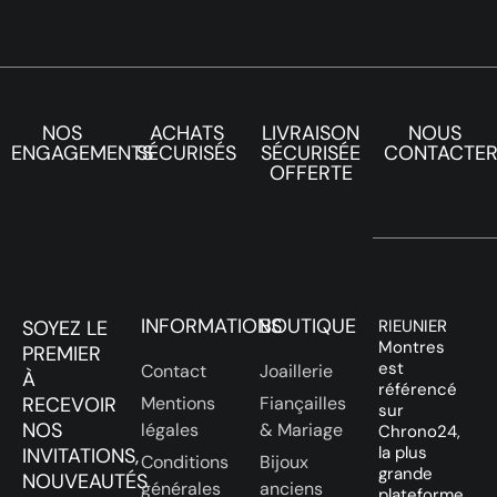
NOS
ACHATS
LIVRAISON
NOUS
ENGAGEMENTS
SÉCURISÉS
SÉCURISÉE
CONTACTE
OFFERTE
INFORMATIONS
BOUTIQUE
SOYEZ LE
RIEUNIER
Montres
PREMIER
est
Contact
Joaillerie
À
référencé
RECEVOIR
Mentions
Fiançailles
sur
NOS
légales
& Mariage
Chrono24,
la plus
INVITATIONS,
Conditions
Bijoux
grande
NOUVEAUTÉS
générales
anciens
plateforme