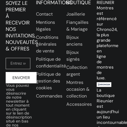
INFORMATIONS
BOUTIQUE
SOYEZ LE
RIEUNIER
Montres
PREMIER
est
Contact
Joaillerie
À
référencé
RECEVOIR
Mentions
Fiançailles
sur
NOS
légales
& Mariage
Chrono24,
la plus
INVITATIONS,
Conditions
Bijoux
grande
NOUVEAUTÉS
générales
anciens
plateforme
& OFFRES
de vente
en
Bijoux
ligne
Politique de
signés
de
confidentialité
Collection
montres
de
Politique de
argent
ENVOYER
luxe.
gestion des
Montres
Vous pouvez
cookies
occasion &
vous
La
désinscrire
boutique
Commandes
collection
de notre
Rieunier
newsletter à
Accessoires
tout moment
est
en cliquant
aujourd’hui
sur le lien de
un lieu
désinscription
situé en bas
incontournabl
de nos