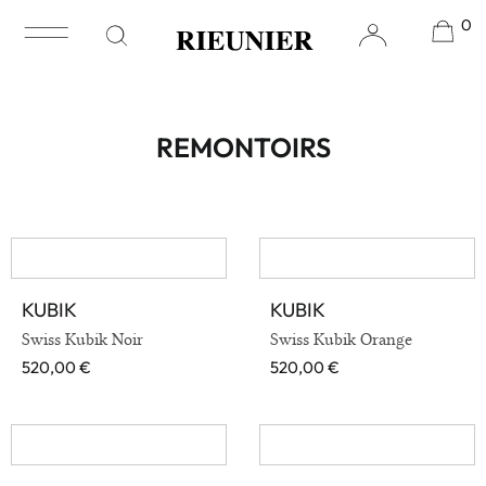
0
Accueil
/
Accessoire
/ Remontoirs
REMONTOIRS
KUBIK
KUBIK
VOIR EN DÉTAIL
VOIR EN DÉTAIL
Swiss Kubik Noir
Swiss Kubik Orange
520,00
€
520,00
€