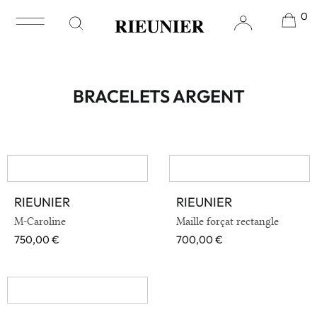
0
Accueil
/
Collection argent
/ Bracelets argent
BRACELETS ARGENT
RIEUNIER
RIEUNIER
VOIR EN DÉTAIL
VOIR EN DÉTAIL
M-Caroline
Maille forçat rectangle
750,00
€
700,00
€