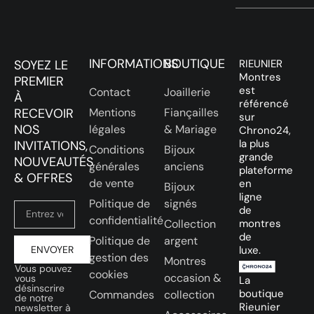
INFORMATIONS
BOUTIQUE
SOYEZ LE
RIEUNIER
Montres
PREMIER
est
Contact
Joaillerie
À
référencé
RECEVOIR
Mentions
Fiançailles
sur
NOS
légales
& Mariage
Chrono24,
la plus
INVITATIONS,
Conditions
Bijoux
grande
NOUVEAUTÉS
générales
anciens
plateforme
& OFFRES
de vente
en
Bijoux
ligne
Politique de
signés
de
confidentialité
Collection
montres
de
Politique de
argent
ENVOYER
luxe.
gestion des
Montres
Vous pouvez
cookies
occasion &
vous
La
désinscrire
boutique
Commandes
collection
de notre
Rieunier
newsletter à