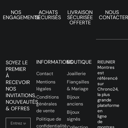
NOS
ACHATS
LIVRAISON
NOUS
ENGAGEMENTS
SÉCURISÉS
SÉCURISÉE
CONTACTE
OFFERTE
INFORMATIONS
BOUTIQUE
SOYEZ LE
RIEUNIER
Montres
PREMIER
est
Contact
Joaillerie
À
référencé
RECEVOIR
Mentions
Fiançailles
sur
NOS
légales
& Mariage
Chrono24,
la plus
INVITATIONS,
Conditions
Bijoux
grande
NOUVEAUTÉS
générales
anciens
plateforme
& OFFRES
de vente
en
Bijoux
ligne
Politique de
signés
de
confidentialité
Collection
montres