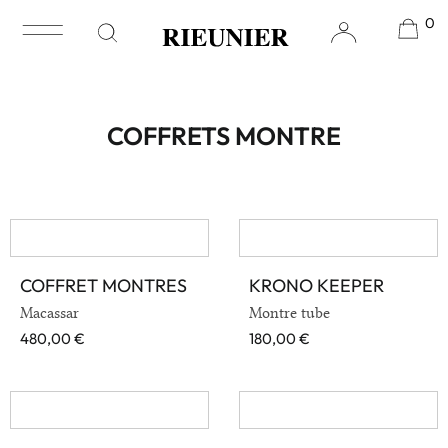
0
Accueil
/
Accessoire
/ Coffrets montre
COFFRETS MONTRE
COFFRET MONTRES
KRONO KEEPER
VOIR EN DÉTAIL
VOIR EN DÉTAIL
Macassar
Montre tube
480,00
€
180,00
€