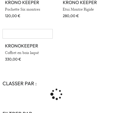
KRONO KEEPER
KRONO KEEPER
VOIR EN DÉTAIL
VOIR EN DÉTAIL
Pochette Six montres
Etui Montre Rigide
120,00
€
280,00
€
KRONOKEEPER
VOIR EN DÉTAIL
Coffret en bois laqué
330,00
€
CLASSER PAR :