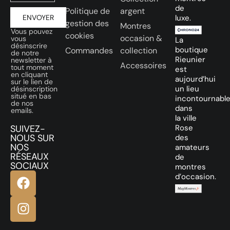
de
Politique de
argent
ENVOYER
luxe.
gestion des
Montres
Vous pouvez
cookies
occasion &
vous
La
désinscrire
boutique
Commandes
collection
de notre
Rieunier
newsletter à
Accessoires
tout moment
est
en cliquant
aujourd’hui
sur le lien de
un lieu
désinscription
situé en bas
incontournabl
de nos
dans
emails.
la ville
SUIVEZ-
Rose
NOUS SUR
des
NOS
amateurs
RÉSEAUX
de
SOCIAUX
montres
d’occasion.