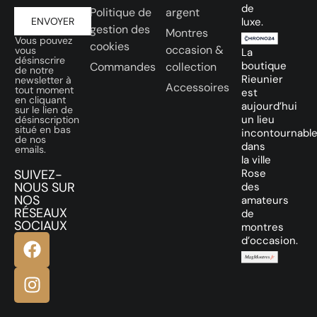
de
Politique de
argent
ENVOYER
luxe.
gestion des
Montres
Vous pouvez
cookies
occasion &
vous
La
désinscrire
boutique
Commandes
collection
de notre
Rieunier
newsletter à
Accessoires
tout moment
est
en cliquant
aujourd’hui
sur le lien de
un lieu
désinscription
situé en bas
incontournabl
de nos
dans
emails.
la ville
SUIVEZ-
Rose
NOUS SUR
des
NOS
amateurs
RÉSEAUX
de
SOCIAUX
montres
d’occasion.