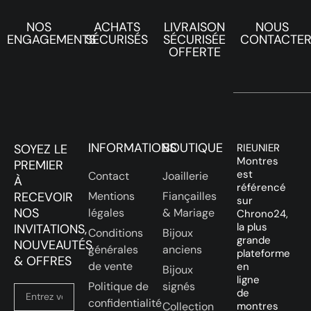
NOS
ACHATS
LIVRAISON
NOUS
ENGAGEMENTS
SÉCURISÉS
SÉCURISÉE
CONTACTE
OFFERTE
INFORMATIONS
BOUTIQUE
SOYEZ LE
RIEUNIER
Montres
PREMIER
est
Contact
Joaillerie
À
référencé
RECEVOIR
Mentions
Fiançailles
sur
NOS
légales
& Mariage
Chrono24,
la plus
INVITATIONS,
Conditions
Bijoux
grande
NOUVEAUTÉS
générales
anciens
plateforme
& OFFRES
de vente
en
Bijoux
ligne
Politique de
signés
de
confidentialité
Collection
montres