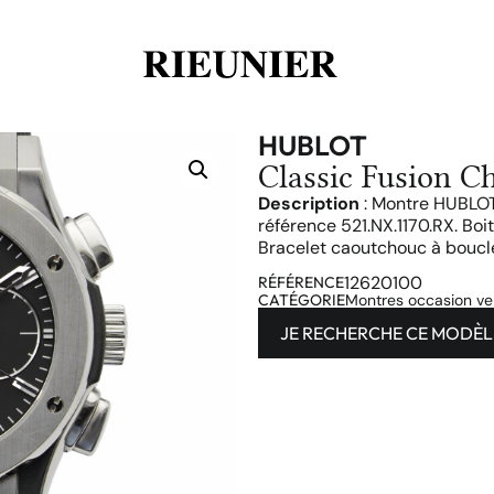
HUBLOT
Classic Fusion C
Description
: Montre HUBLOT
référence 521.NX.1170.RX. Boi
Bracelet caoutchouc à bouc
12620100
RÉFÉRENCE
CATÉGORIE
Montres occasion v
JE RECHERCHE CE MODÈL