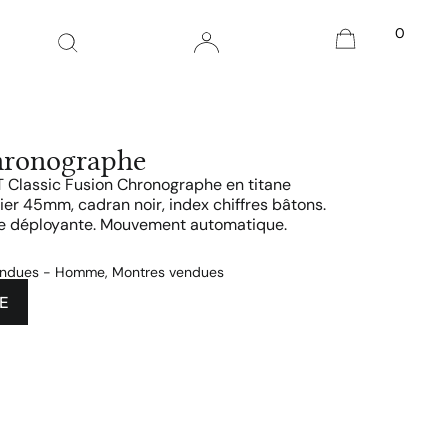
0
hronographe
 Classic Fusion Chronographe en titane
tier 45mm, cadran noir, index chiffres bâtons.
le déployante. Mouvement automatique.
endues - Homme
,
Montres vendues
E