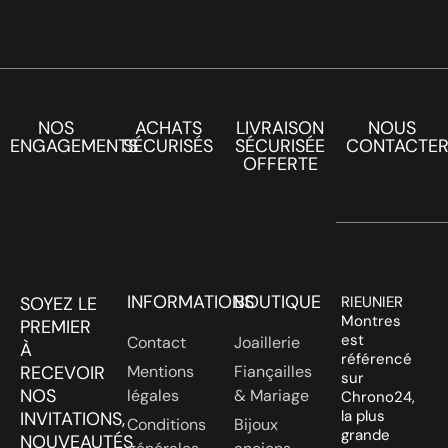
NOS
ACHATS
LIVRAISON
NOUS
ENGAGEMENTS
SÉCURISÉS
SÉCURISÉE
CONTACTE
OFFERTE
INFORMATIONS
BOUTIQUE
SOYEZ LE
RIEUNIER
Montres
PREMIER
est
Contact
Joaillerie
À
référencé
RECEVOIR
Mentions
Fiançailles
sur
NOS
légales
& Mariage
Chrono24,
la plus
INVITATIONS,
Conditions
Bijoux
grande
NOUVEAUTÉS