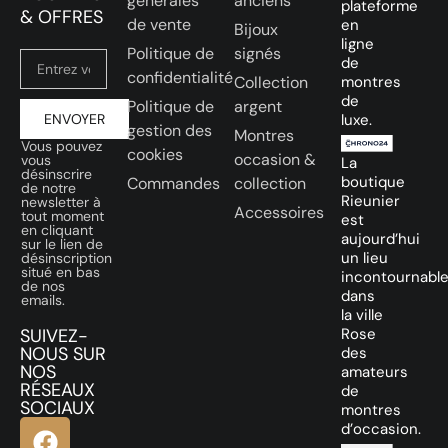
générales
anciens
plateforme
& OFFRES
de vente
en
Bijoux
ligne
Politique de
signés
de
confidentialité
Collection
montres
de
Politique de
argent
ENVOYER
luxe.
gestion des
Montres
Vous pouvez
cookies
occasion &
vous
La
désinscrire
boutique
Commandes
collection
de notre
Rieunier
newsletter à
Accessoires
tout moment
est
en cliquant
aujourd’hui
sur le lien de
un lieu
désinscription
situé en bas
incontournabl
de nos
dans
emails.
la ville
SUIVEZ-
Rose
NOUS SUR
des
NOS
amateurs
RÉSEAUX
de
SOCIAUX
montres
d’occasion.