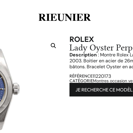
ROLEX
Lady Oyster Perp
Description
: Montre Rolex 
2003. Boitier en acier de 26m
bâtons. Bracelet Oyster en a
11220173
RÉFÉRENCE
CATÉGORIE
Montres occasion v
JE RECHERCHE CE MODÈL