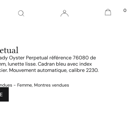
0
etual
Lady Oyster Perpetual référence 76080 de
m, lunette lisse. Cadran bleu avec index
cier. Mouvement automatique, calibre 2230.
endues - Femme
,
Montres vendues
E