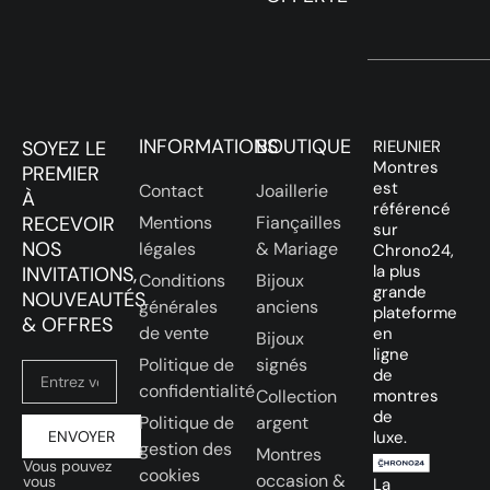
INFORMATIONS
BOUTIQUE
SOYEZ LE
RIEUNIER
Montres
PREMIER
est
Contact
Joaillerie
À
référencé
RECEVOIR
Mentions
Fiançailles
sur
NOS
légales
& Mariage
Chrono24,
la plus
INVITATIONS,
Conditions
Bijoux
grande
NOUVEAUTÉS
générales
anciens
plateforme
& OFFRES
de vente
en
Bijoux
ligne
Politique de
signés
de
confidentialité
Collection
montres
de
Politique de
argent
ENVOYER
luxe.
gestion des
Montres
Vous pouvez
cookies
occasion &
vous
La