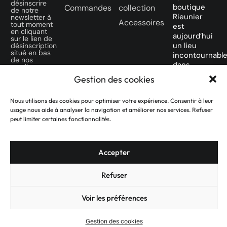
désinscrire
boutique
Commandes
collection
de notre
Rieunier
newsletter à
Accessoires
tout moment
est
en cliquant
aujourd’hui
sur le lien de
un lieu
désinscription
situé en bas
incontournabl
de nos
dans
emails.
la ville
Gestion des cookies
SUIVEZ-
Rose
NOUS SUR
des
Nous utilisons des cookies pour optimiser votre expérience. Consentir à leur
NOS
amateurs
usage nous aide à analyser la navigation et améliorer nos services. Refuser
RÉSEAUX
de
peut limiter certaines fonctionnalités.
SOCIAUX
montres
d’occasion.
Accepter
Refuser
Voir les préférences
© Réalisé par Designea - 2025
Gestion des cookies