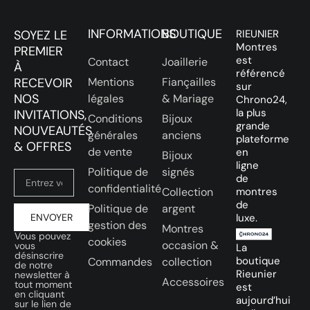
INFORMATIONS
BOUTIQUE
SOYEZ LE
RIEUNIER
Montres
PREMIER
est
Contact
Joaillerie
À
référencé
RECEVOIR
Mentions
Fiançailles
sur
NOS
légales
& Mariage
Chrono24,
la plus
INVITATIONS,
Conditions
Bijoux
grande
NOUVEAUTÉS
générales
anciens
plateforme
& OFFRES
de vente
en
Bijoux
ligne
Politique de
signés
de
confidentialité
Collection
montres
de
Politique de
argent
ENVOYER
luxe.
gestion des
Montres
Vous pouvez
cookies
occasion &
vous
La
désinscrire
boutique
Commandes
collection
de notre
Rieunier
newsletter à
Accessoires
tout moment
est
en cliquant
aujourd’hui
sur le lien de