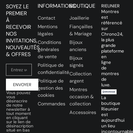
INFORMATIONS
BOUTIQUE
SOYEZ LE
RIEUNIER
Montres
PREMIER
est
Contact
Joaillerie
À
référencé
RECEVOIR
Mentions
Fiançailles
sur
NOS
légales
& Mariage
Chrono24,
la plus
INVITATIONS,
Conditions
Bijoux
grande
NOUVEAUTÉS
générales
anciens
plateforme
& OFFRES
de vente
en
Bijoux
ligne
Politique de
signés
de
confidentialité
Collection
montres
de
Politique de
argent
ENVOYER
luxe.
gestion des
Montres
Vous pouvez
cookies
occasion &
vous
La
désinscrire
boutique
Commandes
collection
de notre
Rieunier
newsletter à
Accessoires
tout moment
est
en cliquant
aujourd’hui
sur le lien de
un lieu
désinscription
situé en bas
incontournabl