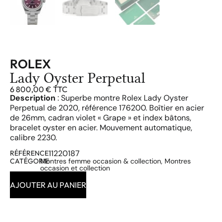
ROLEX
Lady Oyster Perpetual
6 800,00
€
TTC
Description
: Superbe montre Rolex Lady Oyster
Perpetual de 2020, référence 176200. Boîtier en acier
de 26mm, cadran violet « Grape » et index bâtons,
bracelet oyster en acier. Mouvement automatique,
calibre 2230.
11220187
RÉFÉRENCE
CATÉGORIE
Montres femme occasion & collection
,
Montres
occasion et collection
AJOUTER AU PANIER