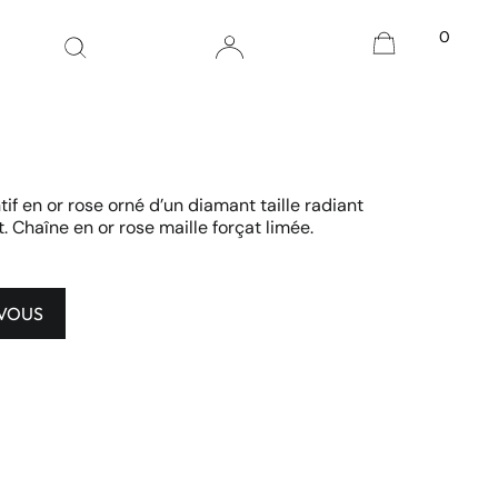
0
if en or rose orné d’un diamant taille radiant
. Chaîne en or rose maille forçat limée.
-VOUS