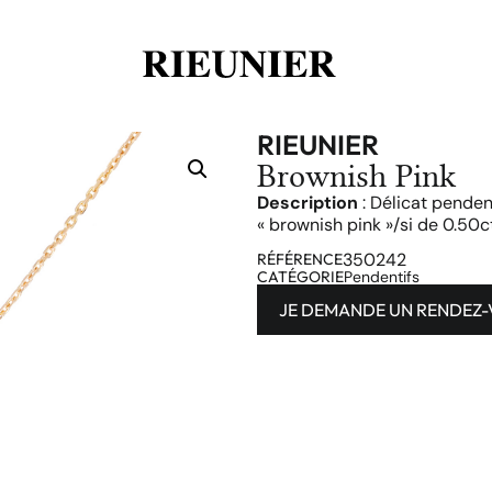
RIEUNIER
Brownish Pink
Description
: Délicat pendent
« brownish pink »/si de 0.50ct
350242
RÉFÉRENCE
CATÉGORIE
Pendentifs
JE DEMANDE UN RENDEZ