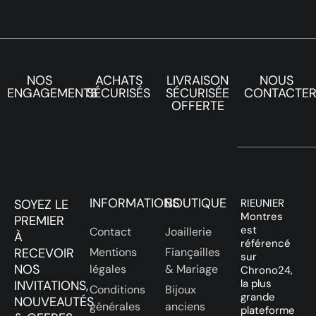
NOS
ACHATS
LIVRAISON
NOUS
ENGAGEMENTS
SÉCURISÉS
SÉCURISÉE
CONTACTE
OFFERTE
INFORMATIONS
BOUTIQUE
SOYEZ LE
RIEUNIER
Montres
PREMIER
est
Contact
Joaillerie
À
référencé
RECEVOIR
Mentions
Fiançailles
sur
NOS
légales
& Mariage
Chrono24,
la plus
INVITATIONS,
Conditions
Bijoux
grande
NOUVEAUTÉS
générales
anciens
plateforme