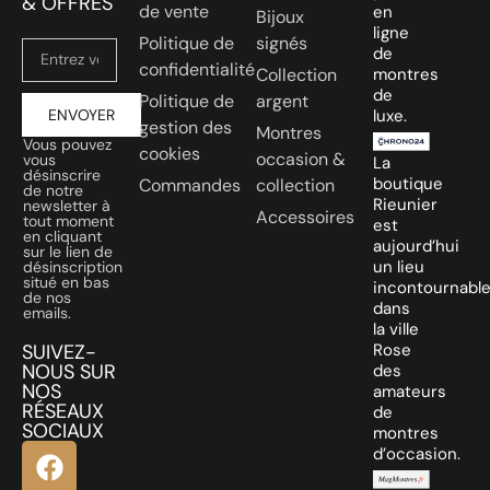
& OFFRES
de vente
en
Bijoux
ligne
Politique de
signés
de
confidentialité
Collection
montres
de
Politique de
argent
ENVOYER
luxe.
gestion des
Montres
Vous pouvez
cookies
occasion &
vous
La
désinscrire
boutique
Commandes
collection
de notre
Rieunier
newsletter à
Accessoires
tout moment
est
en cliquant
aujourd’hui
sur le lien de
un lieu
désinscription
situé en bas
incontournabl
de nos
dans
emails.
la ville
SUIVEZ-
Rose
NOUS SUR
des
NOS
amateurs
RÉSEAUX
de
SOCIAUX
montres
d’occasion.