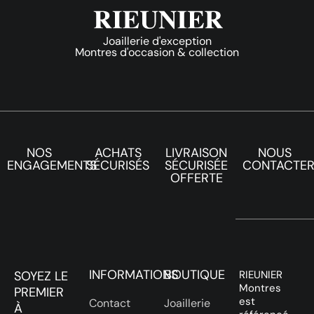
Joaillerie d'exception
Montres d'occasion & collection
NOS
ACHATS
LIVRAISON
NOUS
ENGAGEMENTS
SÉCURISÉS
SÉCURISÉE
CONTACTE
OFFERTE
INFORMATIONS
BOUTIQUE
SOYEZ LE
RIEUNIER
Montres
PREMIER
est
Contact
Joaillerie
À