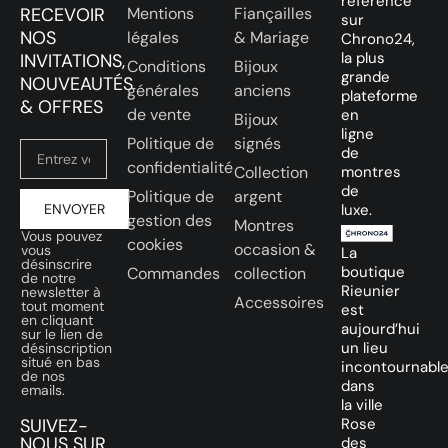
référencé
RECEVOIR
Mentions
Fiançailles
sur
NOS
légales
& Mariage
Chrono24,
la plus
INVITATIONS,
Conditions
Bijoux
grande
NOUVEAUTÉS
générales
anciens
plateforme
& OFFRES
de vente
en
Bijoux
ligne
Politique de
signés
de
confidentialité
Collection
montres
de
Politique de
argent
ENVOYER
luxe.
gestion des
Montres
Vous pouvez
cookies
occasion &
vous
La
désinscrire
boutique
Commandes
collection
de notre
Rieunier
newsletter à
Accessoires
tout moment
est
en cliquant
aujourd’hui
sur le lien de
un lieu
désinscription
situé en bas
incontournabl
de nos
dans
emails.
la ville
SUIVEZ-
Rose
NOUS SUR
des