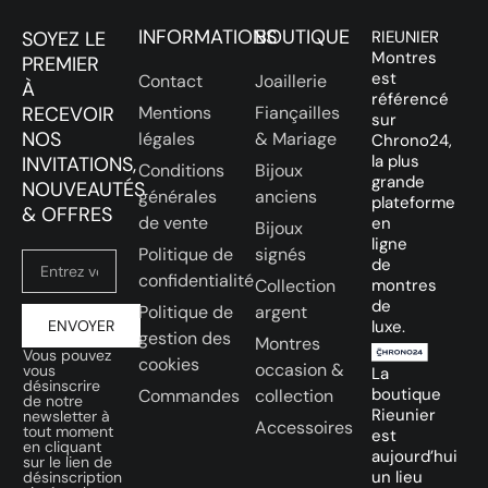
INFORMATIONS
BOUTIQUE
SOYEZ LE
RIEUNIER
Montres
PREMIER
est
Contact
Joaillerie
À
référencé
RECEVOIR
Mentions
Fiançailles
sur
NOS
légales
& Mariage
Chrono24,
la plus
INVITATIONS,
Conditions
Bijoux
grande
NOUVEAUTÉS
générales
anciens
plateforme
& OFFRES
de vente
en
Bijoux
ligne
Politique de
signés
de
confidentialité
Collection
montres
de
Politique de
argent
ENVOYER
luxe.
gestion des
Montres
Vous pouvez
cookies
occasion &
vous
La
désinscrire
boutique
Commandes
collection
de notre
Rieunier
newsletter à
Accessoires
tout moment
est
en cliquant
aujourd’hui
sur le lien de
un lieu
désinscription