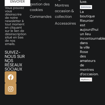
ENVOYER
luxe.
gestion des
Montres
Vous pouvez
cookies
occasion &
vous
La
désinscrire
boutique
Commandes
collection
de notre
Rieunier
newsletter à
Accessoires
tout moment
est
en cliquant
aujourd’hui
sur le lien de
un lieu
désinscription
situé en bas
incontournabl
de nos
dans
emails.
la ville
SUIVEZ-
Rose
NOUS SUR
des
NOS
amateurs
RÉSEAUX
de
SOCIAUX
montres
d’occasion.