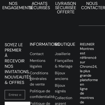
NOS
ACHATS
LIVRAISON
NOUS
ENGAGEMENTS
SÉCURISÉS
SÉCURISÉE
CONTACTE
OFFERTE
INFORMATIONS
BOUTIQUE
SOYEZ LE
RIEUNIER
Montres
PREMIER
est
Contact
Joaillerie
À
référencé
RECEVOIR
Mentions
Fiançailles
sur
NOS
légales
& Mariage
Chrono24,
la plus
INVITATIONS,
Conditions
Bijoux
grande
NOUVEAUTÉS
générales
anciens
plateforme
& OFFRES
de vente
en
Bijoux
ligne
Politique de
signés
de
confidentialité
Collection
montres
de
Politique de
argent