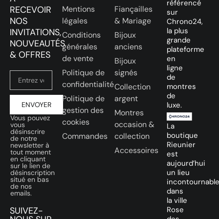
référencé
RECEVOIR
Mentions
Fiançailles
sur
NOS
légales
& Mariage
Chrono24,
la plus
INVITATIONS,
Conditions
Bijoux
grande
NOUVEAUTÉS
générales
anciens
plateforme
& OFFRES
de vente
en
Bijoux
ligne
Politique de
signés
de
confidentialité
Collection
montres
de
Politique de
argent
ENVOYER
luxe.
gestion des
Montres
Vous pouvez
cookies
occasion &
vous
La
désinscrire
boutique
Commandes
collection
de notre
Rieunier
newsletter à
Accessoires
tout moment
est
en cliquant
aujourd’hui
sur le lien de
un lieu
désinscription
situé en bas
incontournabl
de nos
dans
emails.
la ville
SUIVEZ-
Rose