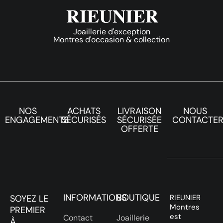
Joaillerie d'exception
Montres d'occasion & collection
NOS
ACHATS
LIVRAISON
NOUS
ENGAGEMENTS
SÉCURISÉS
SÉCURISÉE
CONTACTE
OFFERTE
INFORMATIONS
BOUTIQUE
SOYEZ LE
RIEUNIER
Montres
PREMIER
est
Contact
Joaillerie
À