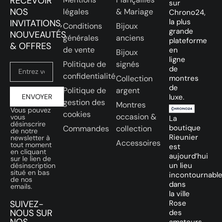
RECEVOIR
sur
NOS
légales
& Mariage
Chrono24,
la plus
INVITATIONS,
Conditions
Bijoux
grande
NOUVEAUTÉS
générales
anciens
plateforme
& OFFRES
de vente
en
Bijoux
ligne
Politique de
signés
de
confidentialité
Collection
montres
de
Politique de
argent
ENVOYER
luxe.
gestion des
Montres
Vous pouvez
cookies
occasion &
vous
La
désinscrire
boutique
Commandes
collection
de notre
Rieunier
newsletter à
Accessoires
tout moment
est
en cliquant
aujourd’hui
sur le lien de
un lieu
désinscription
situé en bas
incontournabl
de nos
dans
emails.
la ville
SUIVEZ-
Rose
NOUS SUR
des
NOS
amateurs