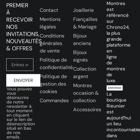
Montres
PREMIER
est
Contact
Joaillerie
À
référencé
RECEVOIR
Mentions
Fiançailles
sur
NOS
légales
& Mariage
Chrono24,
la plus
INVITATIONS,
Conditions
Bijoux
grande
NOUVEAUTÉS
générales
anciens
plateforme
& OFFRES
de vente
en
Bijoux
ligne
Politique de
signés
de
confidentialité
Collection
montres
de
Politique de
argent
ENVOYER
luxe.
gestion des
Montres
Vous pouvez
cookies
occasion &
vous
La
désinscrire
boutique
Commandes
collection
de notre
Rieunier
newsletter à
Accessoires
tout moment
est
en cliquant
aujourd’hui
sur le lien de
un lieu
désinscription
situé en bas
incontournabl
de nos
dans
emails.