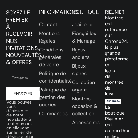
INFORMATIONS
BOUTIQUE
SOYEZ LE
RIEUNIER
Montres
PREMIER
est
Contact
Joaillerie
À
référencé
RECEVOIR
Mentions
Fiançailles
sur
NOS
légales
& Mariage
Chrono24,
la plus
INVITATIONS,
Conditions
Bijoux
grande
NOUVEAUTÉS
générales
anciens
plateforme
& OFFRES
de vente
en
Bijoux
ligne
Politique de
signés
de
confidentialité
Collection
montres
de
Politique de
argent
ENVOYER
luxe.
gestion des
Montres
Vous pouvez
cookies
occasion &
vous
La
désinscrire
boutique
Commandes
collection
de notre
Rieunier
newsletter à
Accessoires
tout moment
est
en cliquant
aujourd’hui
sur le lien de
un lieu
désinscription