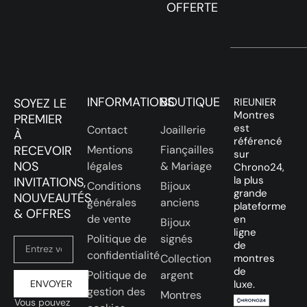
OFFERTE
INFORMATIONS
BOUTIQUE
SOYEZ LE
RIEUNIER
Montres
PREMIER
est
Contact
Joaillerie
À
référencé
RECEVOIR
Mentions
Fiançailles
sur
NOS
légales
& Mariage
Chrono24,
la plus
INVITATIONS,
Conditions
Bijoux
grande
NOUVEAUTÉS
générales
anciens
plateforme
& OFFRES
de vente
en
Bijoux
ligne
Politique de
signés
de
confidentialité
Collection
montres
de
Politique de
argent
ENVOYER
luxe.
gestion des
Montres
Vous pouvez