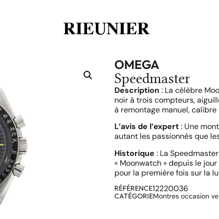
OMEGA
Speedmaster
Description
: La célèbre Mo
noir à trois compteurs, aiguil
à remontage manuel, calibre 
L’avis de l’expert
: Une montr
autant les passionnés que le
Historique
: La Speedmaster
« Moonwatch » depuis le jour 
pour la première fois sur la lun
12220036
RÉFÉRENCE
CATÉGORIE
Montres occasion v