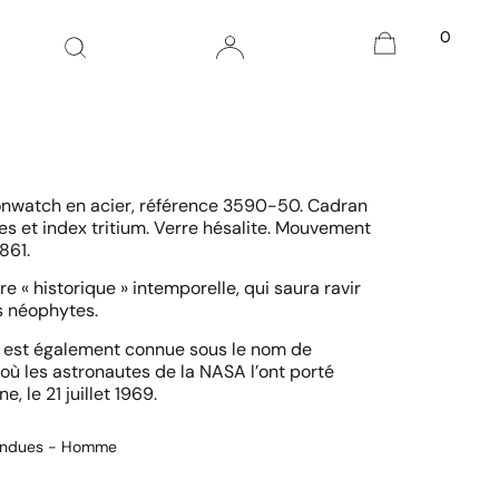
0
onwatch en acier, référence 3590-50. Cadran
les et index tritium. Verre hésalite. Mouvement
861.
e « historique » intemporelle, qui saura ravir
s néophytes.
 est également connue sous le nom de
où les astronautes de la NASA l’ont porté
e, le 21 juillet 1969.
endues - Homme