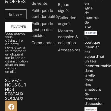
& OFFRES
de vente
en
Bijoux
ligne
Politique de
signés
de
confidentialité
Collection
montres
de
Politique de
argent
ENVOYER
luxe.
gestion des
Montres
Vous pouvez
cookies
occasion &
vous
La
désinscrire
boutique
Commandes
collection
de notre
Rieunier
newsletter à
Accessoires
tout moment
est
en cliquant
aujourd’hui
sur le lien de
un lieu
désinscription
situé en bas
incontournabl
de nos
dans
emails.
la ville
SUIVEZ-
Rose
NOUS SUR
des
NOS
amateurs
RÉSEAUX
de
SOCIAUX
montres
d’occasion.