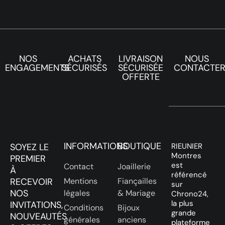
NOS
ACHATS
LIVRAISON
NOUS
ENGAGEMENTS
SÉCURISÉS
SÉCURISÉE
CONTACTE
OFFERTE
INFORMATIONS
BOUTIQUE
SOYEZ LE
RIEUNIER
Montres
PREMIER
est
Contact
Joaillerie
À
référencé
RECEVOIR
Mentions
Fiançailles
sur
NOS
légales
& Mariage
Chrono24,
la plus
INVITATIONS,
Conditions
Bijoux
grande
NOUVEAUTÉS
générales
anciens
plateforme