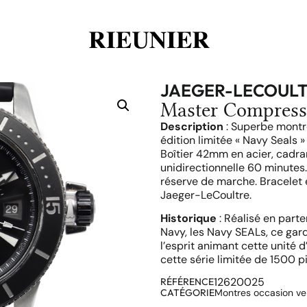
JAEGER-LECOUL
Master Compress
Description
: Superbe montr
édition limitée « Navy Seals 
Boîtier 42mm en acier, cadra
unidirectionnelle 60 minute
réserve de marche. Bracelet e
Jaeger-LeCoultre.
Historique
: Réalisé en part
Navy, les Navy SEALs, ce gar
l’esprit animant cette unité 
cette série limitée de 1500 p
12620025
RÉFÉRENCE
CATÉGORIE
Montres occasion v