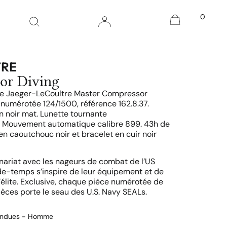
0
TRE
or Diving
e Jaeger-LeCoultre Master Compressor
» numérotée 124/1500, référence 162.8.37.
n noir mat. Lunette tournante
s. Mouvement automatique calibre 899. 43h de
n caoutchouc noir et bracelet en cuir noir
enariat avec les nageurs de combat de l’US
de-temps s’inspire de leur équipement et de
d’élite. Exclusive, chaque pièce numérotée de
ièces porte le seau des U.S. Navy SEALs.
endues - Homme