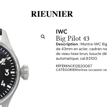
IWC
Big Pilot 43
Description
: Montre IWC Big
de 43mm en acier, cadran noir
de veau lisse brun, boucle 
automatique, cal.82100.
12620067
RÉFÉRENCE
CATÉGORIE
Montres occasion v