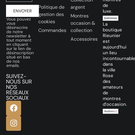
de
Politique de
argent
ENVOYER
luxe.
gestion des
Montres
Vous pouvez
cookies
occasion &
vous
La
désinscrire
boutique
Commandes
collection
de notre
Rieunier
newsletter à
Accessoires
tout moment
est
en cliquant
aujourd’hui
sur le lien de
un lieu
désinscription
situé en bas
incontournabl
de nos
dans
emails.
la ville
SUIVEZ-
Rose
NOUS SUR
des
NOS
amateurs
RÉSEAUX
de
SOCIAUX
montres
d’occasion.