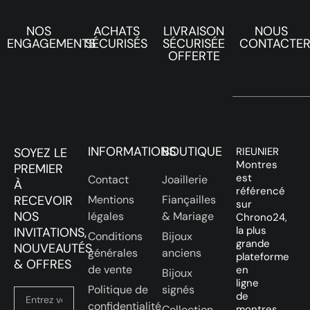
NOS
ACHATS
LIVRAISON
NOUS
ENGAGEMENTS
SÉCURISÉS
SÉCURISÉE
CONTACTE
OFFERTE
INFORMATIONS
BOUTIQUE
SOYEZ LE
RIEUNIER
Montres
PREMIER
est
Contact
Joaillerie
À
référencé
RECEVOIR
Mentions
Fiançailles
sur
NOS
légales
& Mariage
Chrono24,
la plus
INVITATIONS,
Conditions
Bijoux
grande
NOUVEAUTÉS
générales
anciens
plateforme
& OFFRES
de vente
en
Bijoux
ligne
Politique de
signés
de
confidentialité
Collection
montres