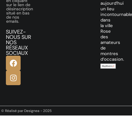
en cliquant
aujourd’hui
sur le lien de
un lieu
désinscription
situé en bas
incontournabl
de nos
dans
emails.
la ville
SUIVEZ-
Rose
NOUS SUR
des
NOS
amateurs
RÉSEAUX
de
SOCIAUX
montres
d’occasion.
© Réalisé par Designea - 2025