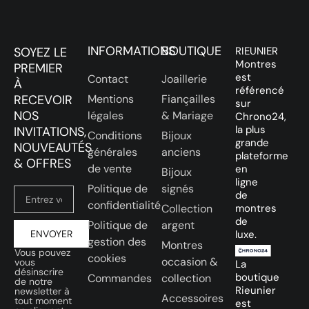
INFORMATIONS
BOUTIQUE
SOYEZ LE
RIEUNIER
Montres
PREMIER
est
Contact
Joaillerie
À
référencé
RECEVOIR
Mentions
Fiançailles
sur
NOS
légales
& Mariage
Chrono24,
la plus
INVITATIONS,
Conditions
Bijoux
grande
NOUVEAUTÉS
générales
anciens
plateforme
& OFFRES
de vente
en
Bijoux
ligne
Politique de
signés
de
confidentialité
Collection
montres
de
Politique de
argent
ENVOYER
luxe.
gestion des
Montres
Vous pouvez
cookies
occasion &
vous
La
désinscrire
boutique
Commandes
collection
de notre
Rieunier
newsletter à
Accessoires
tout moment
est