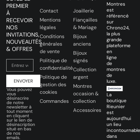
Montres
PREMIER
est
Contact
Joaillerie
À
référencé
RECEVOIR
Mentions
Fiançailles
sur
NOS
légales
& Mariage
Chrono24,
la plus
INVITATIONS,
Conditions
Bijoux
grande
NOUVEAUTÉS
générales
anciens
plateforme
& OFFRES
de vente
en
Bijoux
ligne
Politique de
signés
de
confidentialité
Collection
montres
de
Politique de
argent
ENVOYER
luxe.
gestion des
Montres
Vous pouvez
cookies
occasion &
vous
La
désinscrire
boutique
Commandes
collection
de notre
Rieunier
newsletter à
Accessoires
tout moment
est
en cliquant
aujourd’hui
sur le lien de
un lieu
désinscription
situé en bas
incontournabl
de nos
dans
emails.