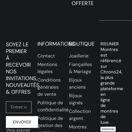
OFFERTE
INFORMATIONS
BOUTIQUE
SOYEZ LE
RIEUNIER
Montres
PREMIER
est
Contact
Joaillerie
À
référencé
RECEVOIR
Mentions
Fiançailles
sur
NOS
légales
& Mariage
Chrono24,
la plus
INVITATIONS,
Conditions
Bijoux
grande
NOUVEAUTÉS
générales
anciens
plateforme
& OFFRES
de vente
en
Bijoux
ligne
Politique de
signés
de
confidentialité
Collection
montres
de
Politique de
argent
ENVOYER
luxe.
gestion des
Montres
Vous pouvez