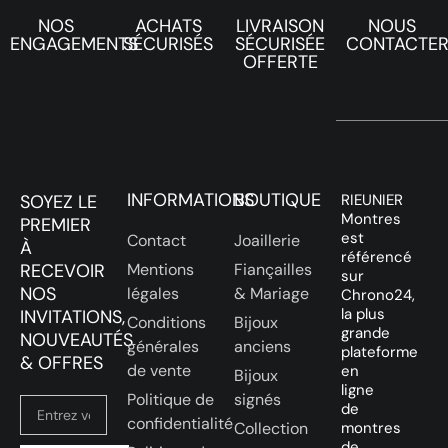
NOS
ACHATS
LIVRAISON
NOUS
ENGAGEMENTS
SÉCURISÉS
SÉCURISÉE
CONTACTE
OFFERTE
INFORMATIONS
BOUTIQUE
SOYEZ LE
RIEUNIER
Montres
PREMIER
est
Contact
Joaillerie
À
référencé
RECEVOIR
Mentions
Fiançailles
sur
NOS
légales
& Mariage
Chrono24,
la plus
INVITATIONS,
Conditions
Bijoux
grande
NOUVEAUTÉS
générales
anciens
plateforme
& OFFRES
de vente
en
Bijoux
ligne
Politique de
signés
de
confidentialité
Collection
montres
de