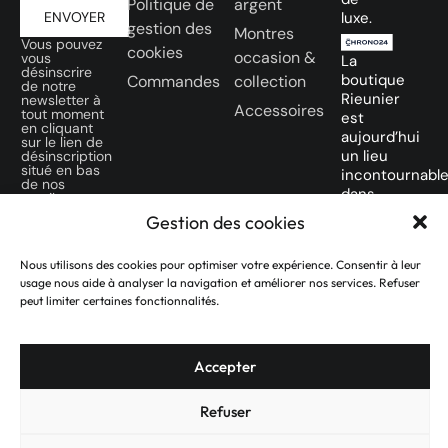
Politique de
argent
ENVOYER
luxe.
gestion des
Montres
Vous pouvez
cookies
occasion &
vous
La
désinscrire
boutique
Commandes
collection
de notre
Rieunier
newsletter à
Accessoires
tout moment
est
en cliquant
aujourd’hui
sur le lien de
un lieu
désinscription
situé en bas
incontournabl
de nos
dans
emails.
la ville
Gestion des cookies
SUIVEZ-
Rose
NOUS SUR
des
Nous utilisons des cookies pour optimiser votre expérience. Consentir à leur
NOS
amateurs
usage nous aide à analyser la navigation et améliorer nos services. Refuser
RÉSEAUX
de
peut limiter certaines fonctionnalités.
SOCIAUX
montres
d’occasion.
Accepter
Refuser