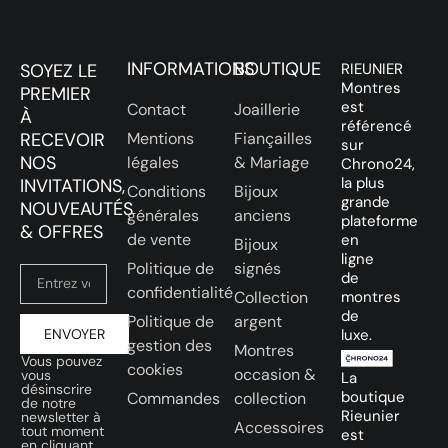
INFORMATIONS
BOUTIQUE
SOYEZ LE
RIEUNIER
Montres
PREMIER
est
Contact
Joaillerie
À
référencé
RECEVOIR
Mentions
Fiançailles
sur
NOS
légales
& Mariage
Chrono24,
la plus
INVITATIONS,
Conditions
Bijoux
grande
NOUVEAUTÉS
générales
anciens
plateforme
& OFFRES
de vente
en
Bijoux
ligne
Politique de
signés
de
confidentialité
Collection
montres
de
Politique de
argent
ENVOYER
luxe.
gestion des
Montres
Vous pouvez
cookies
occasion &
vous
La
désinscrire
boutique
Commandes
collection
de notre
Rieunier
newsletter à
Accessoires
tout moment
est
en cliquant