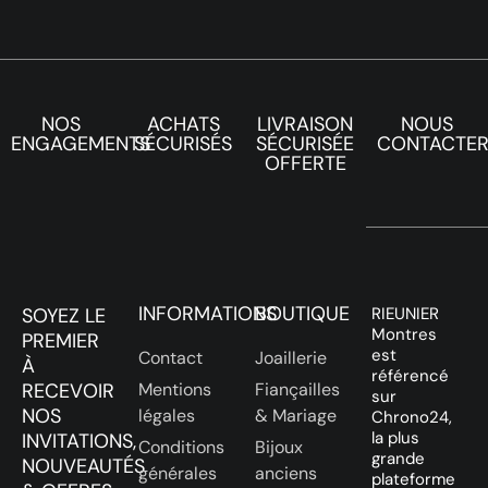
NOS
ACHATS
LIVRAISON
NOUS
ENGAGEMENTS
SÉCURISÉS
SÉCURISÉE
CONTACTE
OFFERTE
INFORMATIONS
BOUTIQUE
SOYEZ LE
RIEUNIER
Montres
PREMIER
est
Contact
Joaillerie
À
référencé
RECEVOIR
Mentions
Fiançailles
sur
NOS
légales
& Mariage
Chrono24,
la plus
INVITATIONS,
Conditions
Bijoux
grande
NOUVEAUTÉS
générales
anciens
plateforme