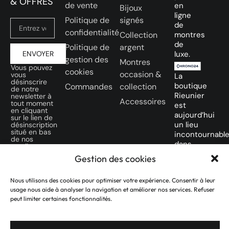
& OFFRES
de vente
en
Bijoux
ligne
Politique de
signés
de
confidentialité
Collection
montres
de
Politique de
argent
ENVOYER
luxe.
gestion des
Montres
Vous pouvez
cookies
occasion &
vous
La
désinscrire
boutique
Commandes
collection
de notre
Rieunier
newsletter à
Accessoires
tout moment
est
en cliquant
aujourd’hui
sur le lien de
un lieu
désinscription
situé en bas
incontournabl
de nos
dans
emails.
la ville
Gestion des cookies
SUIVEZ-
Rose
NOUS SUR
des
Nous utilisons des cookies pour optimiser votre expérience. Consentir à leur
NOS
amateurs
usage nous aide à analyser la navigation et améliorer nos services. Refuser
RÉSEAUX
de
peut limiter certaines fonctionnalités.
SOCIAUX
montres
d’occasion.