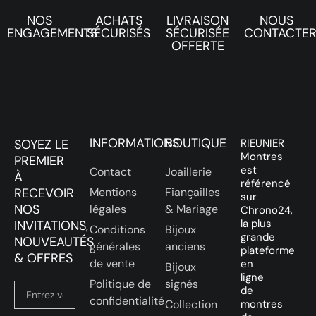
NOS
ACHATS
LIVRAISON
NOUS
ENGAGEMENTS
SÉCURISÉS
SÉCURISÉE
CONTACTE
OFFERTE
INFORMATIONS
BOUTIQUE
SOYEZ LE
RIEUNIER
Montres
PREMIER
est
Contact
Joaillerie
À
référencé
RECEVOIR
Mentions
Fiançailles
sur
NOS
légales
& Mariage
Chrono24,
la plus
INVITATIONS,
Conditions
Bijoux
grande
NOUVEAUTÉS
générales
anciens
plateforme
& OFFRES
de vente
en
Bijoux
ligne
Politique de
signés
de
confidentialité
Collection
montres