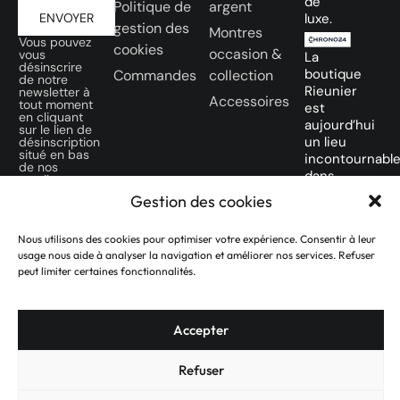
de
Politique de
argent
ENVOYER
luxe.
gestion des
Montres
Vous pouvez
cookies
occasion &
vous
La
désinscrire
boutique
Commandes
collection
de notre
Rieunier
newsletter à
Accessoires
tout moment
est
en cliquant
aujourd’hui
sur le lien de
un lieu
désinscription
situé en bas
incontournabl
de nos
dans
emails.
la ville
Gestion des cookies
SUIVEZ-
Rose
NOUS SUR
des
Nous utilisons des cookies pour optimiser votre expérience. Consentir à leur
NOS
amateurs
usage nous aide à analyser la navigation et améliorer nos services. Refuser
RÉSEAUX
de
peut limiter certaines fonctionnalités.
SOCIAUX
montres
d’occasion.
Accepter
Refuser