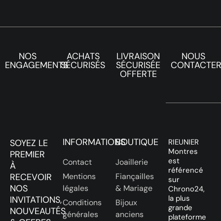
NOS
ACHATS
LIVRAISON
NOUS
ENGAGEMENTS
SÉCURISÉS
SÉCURISÉE
CONTACTE
OFFERTE
INFORMATIONS
BOUTIQUE
SOYEZ LE
RIEUNIER
Montres
PREMIER
est
Contact
Joaillerie
À
référencé
RECEVOIR
Mentions
Fiançailles
sur
NOS
légales
& Mariage
Chrono24,
la plus
INVITATIONS,
Conditions
Bijoux
grande
NOUVEAUTÉS
générales
anciens
plateforme