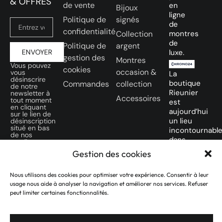
& OFFRES
de vente
en
Bijoux
ligne
Politique de
signés
de
confidentialité
Collection
montres
de
Politique de
argent
ENVOYER
luxe.
gestion des
Montres
Vous pouvez
cookies
occasion &
vous
La
désinscrire
boutique
Commandes
collection
de notre
Rieunier
newsletter à
Accessoires
tout moment
est
en cliquant
aujourd’hui
sur le lien de
un lieu
désinscription
situé en bas
incontournabl
de nos
dans
emails.
la ville
Gestion des cookies
SUIVEZ-
Rose
NOUS SUR
des
Nous utilisons des cookies pour optimiser votre expérience. Consentir à leur
NOS
amateurs
usage nous aide à analyser la navigation et améliorer nos services. Refuser
RÉSEAUX
de
peut limiter certaines fonctionnalités.
SOCIAUX
montres
d’occasion.