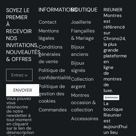
INFORMATIONS
BOUTIQUE
SOYEZ LE
RIEUNIER
Montres
PREMIER
est
Contact
Joaillerie
À
référencé
RECEVOIR
Mentions
Fiançailles
sur
NOS
légales
& Mariage
Chrono24,
la plus
INVITATIONS,
Conditions
Bijoux
grande
NOUVEAUTÉS
générales
anciens
plateforme
& OFFRES
de vente
en
Bijoux
ligne
Politique de
signés
de
confidentialité
Collection
montres
de
Politique de
argent
ENVOYER
luxe.
gestion des
Montres
Vous pouvez
cookies
occasion &
vous
La
désinscrire
boutique
Commandes
collection
de notre
Rieunier
newsletter à
Accessoires
tout moment
est
en cliquant
aujourd’hui
sur le lien de
un lieu
désinscription