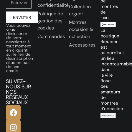
de
confidentialité
Collection
montres
de
Politique de
argent
ENVOYER
luxe.
gestion des
Montres
Vous pouvez
cookies
occasion &
vous
La
désinscrire
boutique
Commandes
collection
de notre
Rieunier
newsletter à
Accessoires
tout moment
est
en cliquant
aujourd’hui
sur le lien de
un lieu
désinscription
situé en bas
incontournabl
de nos
dans
emails.
la ville
SUIVEZ-
Rose
NOUS SUR
des
NOS
amateurs
RÉSEAUX
de
SOCIAUX
montres
d’occasion.