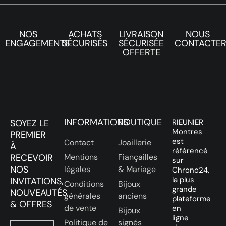
NOS
ACHATS
LIVRAISON
NOUS
ENGAGEMENTS
SÉCURISÉS
SÉCURISÉE
CONTACTE
OFFERTE
INFORMATIONS
BOUTIQUE
SOYEZ LE
RIEUNIER
Montres
PREMIER
est
Contact
Joaillerie
À
référencé
RECEVOIR
Mentions
Fiançailles
sur
NOS
légales
& Mariage
Chrono24,
la plus
INVITATIONS,
Conditions
Bijoux
grande
NOUVEAUTÉS
générales
anciens
plateforme
& OFFRES
de vente
en
Bijoux
ligne
Politique de
signés