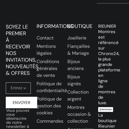
INFORMATIONS
BOUTIQUE
SOYEZ LE
RIEUNIER
Montres
PREMIER
est
Contact
Joaillerie
À
référencé
RECEVOIR
Mentions
Fiançailles
sur
NOS
légales
& Mariage
Chrono24,
la plus
INVITATIONS,
Conditions
Bijoux
grande
NOUVEAUTÉS
générales
anciens
plateforme
& OFFRES
de vente
en
Bijoux
ligne
Politique de
signés
de
confidentialité
Collection
montres
de
Politique de
argent
ENVOYER
luxe.
gestion des
Montres
Vous pouvez
cookies
occasion &
vous
La
désinscrire
boutique
Commandes
collection
de notre
Rieunier
newsletter à