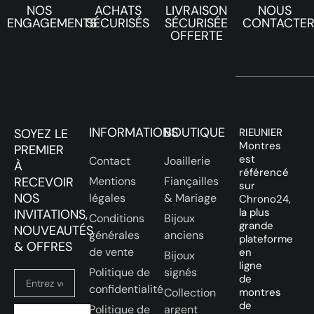
NOS
ACHATS
LIVRAISON
NOUS
ENGAGEMENTS
SÉCURISÉS
SÉCURISÉE
CONTACTE
OFFERTE
INFORMATIONS
BOUTIQUE
SOYEZ LE
RIEUNIER
Montres
PREMIER
est
Contact
Joaillerie
À
référencé
RECEVOIR
Mentions
Fiançailles
sur
NOS
légales
& Mariage
Chrono24,
la plus
INVITATIONS,
Conditions
Bijoux
grande
NOUVEAUTÉS
générales
anciens
plateforme
& OFFRES
de vente
en
Bijoux
ligne
Politique de
signés
de
confidentialité
Collection
montres
de
Politique de
argent