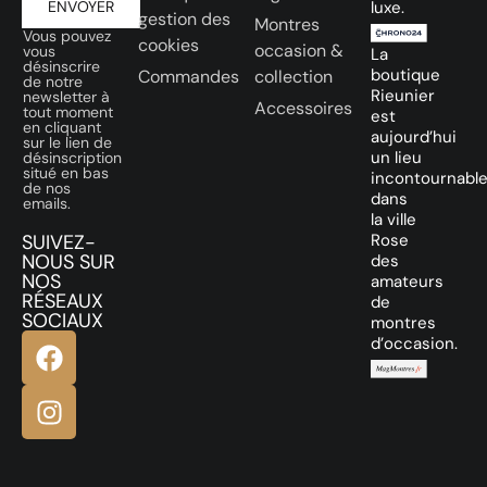
ENVOYER
luxe.
gestion des
Montres
Vous pouvez
cookies
occasion &
vous
La
désinscrire
boutique
Commandes
collection
de notre
Rieunier
newsletter à
Accessoires
tout moment
est
en cliquant
aujourd’hui
sur le lien de
un lieu
désinscription
situé en bas
incontournabl
de nos
dans
emails.
la ville
SUIVEZ-
Rose
NOUS SUR
des
NOS
amateurs
RÉSEAUX
de
SOCIAUX
montres
d’occasion.