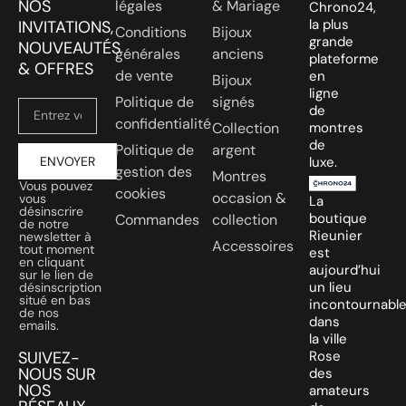
NOS
légales
& Mariage
Chrono24,
la plus
INVITATIONS,
Conditions
Bijoux
grande
NOUVEAUTÉS
générales
anciens
plateforme
& OFFRES
de vente
en
Bijoux
ligne
Politique de
signés
de
confidentialité
Collection
montres
de
Politique de
argent
ENVOYER
luxe.
gestion des
Montres
Vous pouvez
cookies
occasion &
vous
La
désinscrire
boutique
Commandes
collection
de notre
Rieunier
newsletter à
Accessoires
tout moment
est
en cliquant
aujourd’hui
sur le lien de
un lieu
désinscription
situé en bas
incontournabl
de nos
dans
emails.
la ville
SUIVEZ-
Rose
NOUS SUR
des
NOS
amateurs