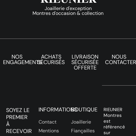
Joaillerie d'exception
Montres d'occasion & collection
NOS
ACHATS
LIVRAISON
NOUS
ENGAGEMENTS
SÉCURISÉS
SÉCURISÉE
CONTACTE
OFFERTE
INFORMATIONS
BOUTIQUE
SOYEZ LE
RIEUNIER
Montres
PREMIER
est
Contact
Joaillerie
À
référencé
RECEVOIR
Mentions
Fiançailles
sur