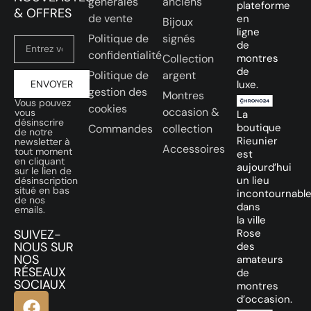
générales
anciens
plateforme
& OFFRES
de vente
en
Bijoux
ligne
Politique de
signés
de
confidentialité
Collection
montres
de
Politique de
argent
ENVOYER
luxe.
gestion des
Montres
Vous pouvez
cookies
occasion &
vous
La
désinscrire
boutique
Commandes
collection
de notre
Rieunier
newsletter à
Accessoires
tout moment
est
en cliquant
aujourd’hui
sur le lien de
un lieu
désinscription
situé en bas
incontournabl
de nos
dans
emails.
la ville
SUIVEZ-
Rose
NOUS SUR
des
NOS
amateurs
RÉSEAUX
de
SOCIAUX
montres
d’occasion.