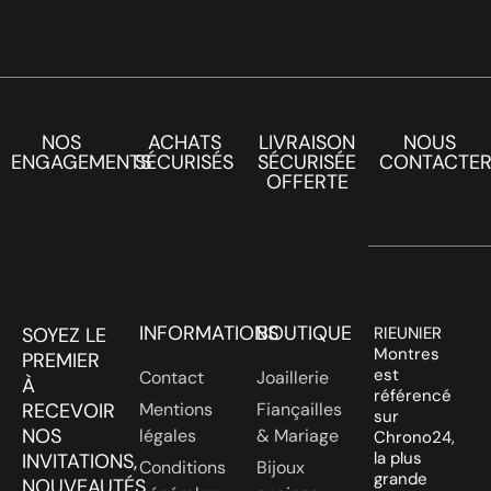
NOS
ACHATS
LIVRAISON
NOUS
ENGAGEMENTS
SÉCURISÉS
SÉCURISÉE
CONTACTE
OFFERTE
INFORMATIONS
BOUTIQUE
SOYEZ LE
RIEUNIER
Montres
PREMIER
est
Contact
Joaillerie
À
référencé
RECEVOIR
Mentions
Fiançailles
sur
NOS
légales
& Mariage
Chrono24,
la plus
INVITATIONS,
Conditions
Bijoux
grande
NOUVEAUTÉS