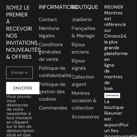
INFORMATIONS
BOUTIQUE
SOYEZ LE
RIEUNIER
Montres
PREMIER
est
Contact
Joaillerie
À
référencé
RECEVOIR
Mentions
Fiançailles
sur
NOS
légales
& Mariage
Chrono24,
la plus
INVITATIONS,
Conditions
Bijoux
grande
NOUVEAUTÉS
générales
anciens
plateforme
& OFFRES
de vente
en
Bijoux
ligne
Politique de
signés
de
confidentialité
Collection
montres
de
Politique de
argent
ENVOYER
luxe.
gestion des
Montres
Vous pouvez
cookies
occasion &
vous
La
désinscrire
boutique
Commandes
collection
de notre
Rieunier
newsletter à
Accessoires
tout moment
est
en cliquant
aujourd’hui
sur le lien de
un lieu
désinscription
situé en bas
incontournabl