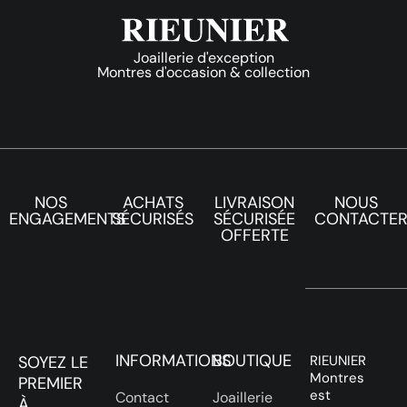
Joaillerie d'exception
Montres d'occasion & collection
NOS
ACHATS
LIVRAISON
NOUS
ENGAGEMENTS
SÉCURISÉS
SÉCURISÉE
CONTACTE
OFFERTE
INFORMATIONS
BOUTIQUE
SOYEZ LE
RIEUNIER
Montres
PREMIER
est
Contact
Joaillerie
À