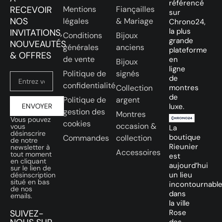
référencé
RECEVOIR
Mentions
Fiançailles
sur
NOS
légales
& Mariage
Chrono24,
la plus
INVITATIONS,
Conditions
Bijoux
grande
NOUVEAUTÉS
générales
anciens
plateforme
& OFFRES
de vente
en
Bijoux
ligne
Politique de
signés
de
confidentialité
Collection
montres
de
Politique de
argent
ENVOYER
luxe.
gestion des
Montres
Vous pouvez
cookies
occasion &
vous
La
désinscrire
boutique
Commandes
collection
de notre
Rieunier
newsletter à
Accessoires
tout moment
est
en cliquant
aujourd’hui
sur le lien de
un lieu
désinscription
situé en bas
incontournabl
de nos
dans
emails.
la ville
SUIVEZ-
Rose