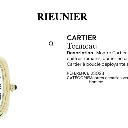
CARTIER
Tonneau
Description
: Montre Cartie
chiffres romains, boitier en
Cartier à boucle déployante e
123028
RÉFÉRENCE
CATÉGORIE
Montres occasion v
Homme