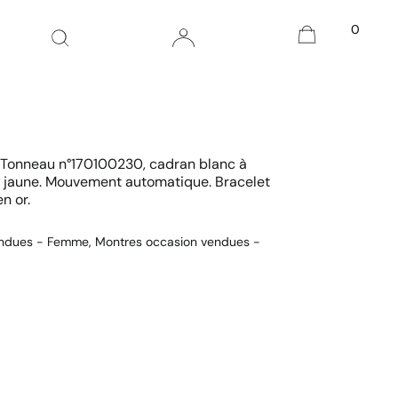
0
r Tonneau n°170100230, cadran blanc à
 or jaune. Mouvement automatique. Bracelet
n or.
endues - Femme
,
Montres occasion vendues -