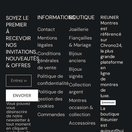
INFORMATIONS
BOUTIQUE
SOYEZ LE
RIEUNIER
Montres
PREMIER
est
Contact
Joaillerie
À
référencé
RECEVOIR
Mentions
Fiançailles
sur
NOS
légales
& Mariage
Chrono24,
la plus
INVITATIONS,
Conditions
Bijoux
grande
NOUVEAUTÉS
générales
anciens
plateforme
& OFFRES
de vente
en
Bijoux
ligne
Politique de
signés
de
confidentialité
Collection
montres
de
Politique de
argent
ENVOYER
luxe.
gestion des
Montres
Vous pouvez
cookies
occasion &
vous
La
désinscrire
boutique
Commandes
collection
de notre
Rieunier
newsletter à
Accessoires
tout moment
est
en cliquant
aujourd’hui