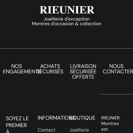
Joaillerie d'exception
Montres d'occasion & collection
NOS
ACHATS
LIVRAISON
NOUS
ENGAGEMENTS
SÉCURISÉS
SÉCURISÉE
CONTACTE
OFFERTE
INFORMATIONS
BOUTIQUE
SOYEZ LE
RIEUNIER
Montres
PREMIER
est
Contact
Joaillerie
À