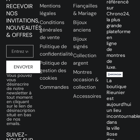
référencé
RECEVOIR
Mentions
Fiançailles
sur
NOS
légales
& Mariage
Chrono24,
la plus
INVITATIONS,
Conditions
Bijoux
grande
NOUVEAUTÉS
générales
anciens
plateforme
& OFFRES
de vente
en
Bijoux
ligne
Politique de
signés
de
confidentialité
Collection
montres
de
Politique de
argent
ENVOYER
luxe.
gestion des
Montres
Vous pouvez
cookies
occasion &
vous
La
désinscrire
boutique
Commandes
collection
de notre
Rieunier
newsletter à
Accessoires
tout moment
est
en cliquant
aujourd’hui
sur le lien de
un lieu
désinscription
situé en bas
incontournabl
de nos
dans
emails.
la ville
SUIVEZ-
Rose