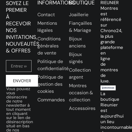
INFORMATIONS
BOUTIQUE
SOYEZ LE
RIEUNIER
Montres
PREMIER
est
Contact
Joaillerie
À
référencé
RECEVOIR
Mentions
Fiançailles
sur
NOS
légales
& Mariage
Chrono24,
la plus
INVITATIONS,
Conditions
Bijoux
grande
NOUVEAUTÉS
générales
anciens
plateforme
& OFFRES
de vente
en
Bijoux
ligne
Politique de
signés
de
confidentialité
Collection
montres
de
Politique de
argent
ENVOYER
luxe.
gestion des
Montres
Vous pouvez
cookies
occasion &
vous
La
désinscrire
boutique
Commandes
collection
de notre
Rieunier
newsletter à
Accessoires
tout moment
est
en cliquant
aujourd’hui
sur le lien de
un lieu
désinscription
situé en bas
incontournabl
de nos