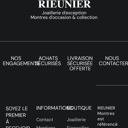
Joaillerie d'exception
Montres d'occasion & collection
NOS
ACHATS
LIVRAISON
NOUS
ENGAGEMENTS
SÉCURISÉS
SÉCURISÉE
CONTACTE
OFFERTE
INFORMATIONS
BOUTIQUE
SOYEZ LE
RIEUNIER
Montres
PREMIER
est
Contact
Joaillerie
À
référencé
Mentions
Fiançailles