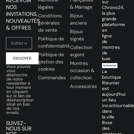
RECEVOIR
sur
NOS
légales
& Mariage
Chrono24,
la plus
INVITATIONS,
Conditions
Bijoux
grande
NOUVEAUTÉS
générales
anciens
plateforme
& OFFRES
de vente
en
Bijoux
ligne
Politique de
signés
de
confidentialité
Collection
montres
de
Politique de
argent
ENVOYER
luxe.
gestion des
Montres
Vous pouvez
cookies
occasion &
vous
La
désinscrire
boutique
Commandes
collection
de notre
Rieunier
newsletter à
Accessoires
tout moment
est
en cliquant
aujourd’hui
sur le lien de
un lieu
désinscription
situé en bas
incontournabl
de nos
dans
emails.
la ville
SUIVEZ-
Rose
NOUS SUR
des
NOS
amateurs