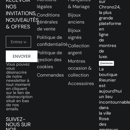
RECEVOIR
sur
NOS
légales
& Mariage
Chrono24,
la plus
INVITATIONS,
Conditions
Bijoux
grande
NOUVEAUTÉS
générales
anciens
plateforme
& OFFRES
de vente
en
Bijoux
ligne
Politique de
signés
de
confidentialité
Collection
montres
de
Politique de
argent
ENVOYER
luxe.
gestion des
Montres
Vous pouvez
cookies
occasion &
vous
La
désinscrire
boutique
Commandes
collection
de notre
Rieunier
newsletter à
Accessoires
tout moment
est
en cliquant
aujourd’hui
sur le lien de
un lieu
désinscription
situé en bas
incontournabl
de nos
dans
emails.
la ville
SUIVEZ-
Rose
NOUS SUR
des
NOS
amateurs