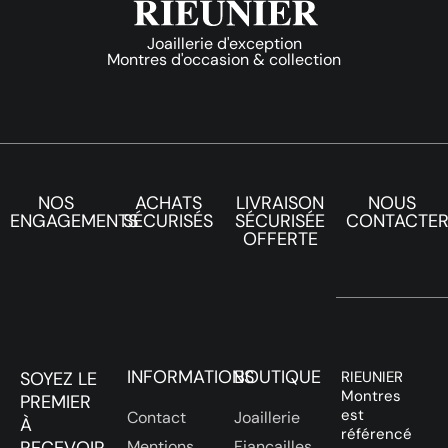
Joaillerie d'exception
Montres d'occasion & collection
NOS
ACHATS
LIVRAISON
NOUS
ENGAGEMENTS
SÉCURISÉS
SÉCURISÉE
CONTACTE
OFFERTE
INFORMATIONS
BOUTIQUE
SOYEZ LE
RIEUNIER
Montres
PREMIER
est
Contact
Joaillerie
À
référencé
Mentions
Fiançailles