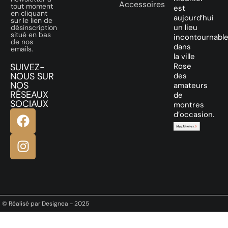
Accessoires
tout moment
est
en cliquant
aujourd’hui
sur le lien de
un lieu
désinscription
situé en bas
incontournabl
de nos
dans
emails.
la ville
SUIVEZ-
Rose
NOUS SUR
des
NOS
amateurs
RÉSEAUX
de
SOCIAUX
montres
d’occasion.
© Réalisé par Designea - 2025