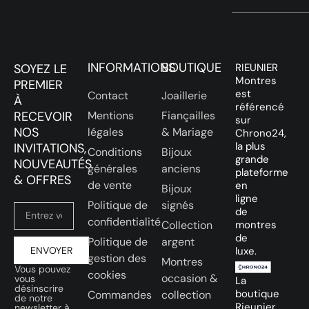
INFORMATIONS
BOUTIQUE
SOYEZ LE
RIEUNIER
Montres
PREMIER
est
Contact
Joaillerie
À
référencé
RECEVOIR
Mentions
Fiançailles
sur
NOS
légales
& Mariage
Chrono24,
la plus
INVITATIONS,
Conditions
Bijoux
grande
NOUVEAUTÉS
générales
anciens
plateforme
& OFFRES
de vente
en
Bijoux
ligne
Politique de
signés
de
confidentialité
Collection
montres
de
Politique de
argent
ENVOYER
luxe.
gestion des
Montres
Vous pouvez
cookies
occasion &
vous
La
désinscrire
boutique
Commandes
collection
de notre
Rieunier
newsletter à