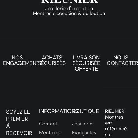
Joaillerie d'exception
Montres d'occasion & collection
NOS
ACHATS
LIVRAISON
NOUS
ENGAGEMENTS
SÉCURISÉS
SÉCURISÉE
CONTACTE
OFFERTE
INFORMATIONS
BOUTIQUE
SOYEZ LE
RIEUNIER
Montres
PREMIER
est
Contact
Joaillerie
À
référencé
RECEVOIR
Mentions
Fiançailles
sur