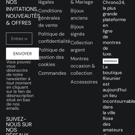
NOS
légales
& Mariage
Chrono24,
la plus
INVITATIONS,
Conditions
Bijoux
grande
NOUVEAUTÉS
générales
anciens
plateforme
& OFFRES
de vente
en
Bijoux
ligne
Politique de
signés
de
confidentialité
Collection
montres
de
Politique de
argent
ENVOYER
luxe.
gestion des
Montres
Vous pouvez
cookies
occasion &
vous
La
désinscrire
boutique
Commandes
collection
de notre
Rieunier
newsletter à
Accessoires
tout moment
est
en cliquant
aujourd’hui
sur le lien de
un lieu
désinscription
situé en bas
incontournabl
de nos
dans
emails.
la ville
SUIVEZ-
Rose
NOUS SUR
des
NOS
amateurs